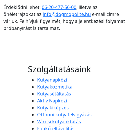
Érdeklődni lehet:
06-20-477-56-00
, illetve az
önéletrajzokat az
info@dogmopolite.hu
e-mail címre
várjuk. Felhívjuk figyelmét, hogy a jelentkezési folyamat
próbanyírást is tartalmaz.
Szolgáltatásaink
Kutyanapközi
Kutyakozmetika
Kutyasétáltatás
Aktív Napközi
Kutyakiképzés
Otthoni kutyafelvigyázás
Városi kutyaoktatás
Fogkő-eltávolítás