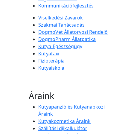
Kommunikációfejlesztés
Viselkedési Zavarok
Szakmai Tanácsadás
DogmoVet Állatorvosi Rendelő
DogmoPharm Állatpatika
Kutya-Egészségügy
Kutyataxi
Fizioterápia
Kutyaiskola
Áraink
Kutyapanzió és Kutyanapközi
Áraink
Kutyakozmetika Áraink
Szállítási díjkalkulátor