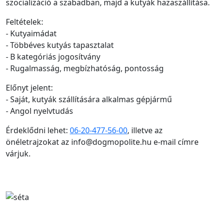
szocializáció a szabadban, majd a kutyák hazaszállítása.
Feltételek:
- Kutyaimádat
- Többéves kutyás tapasztalat
- B kategóriás jogosítvány
- Rugalmasság, megbízhatóság, pontosság
Előnyt jelent:
- Saját, kutyák szállítására alkalmas gépjármű
- Angol nyelvtudás
Érdeklődni lehet:
06-20-477-56-00
, illetve az
önéletrajzokat az info@dogmopolite.hu e-mail címre
várjuk.