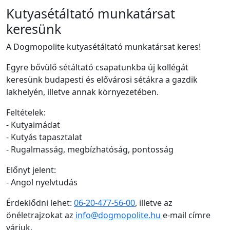
Kutyasétáltató munkatársat
keresünk
A Dogmopolite kutyasétáltató munkatársat keres!
Egyre bővülő sétáltató csapatunkba új kollégát
keresünk budapesti és elővárosi sétákra a gazdik
lakhelyén, illetve annak környezetében.
Feltételek:
- Kutyaimádat
- Kutyás tapasztalat
- Rugalmasság, megbízhatóság, pontosság
Előnyt jelent:
- Angol nyelvtudás
Érdeklődni lehet:
06-20-477-56-00
, illetve az
önéletrajzokat az
info@dogmopolite.hu
e-mail címre
várjuk.