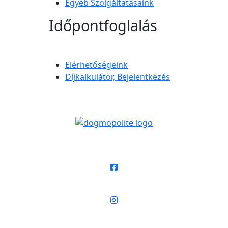
Egyéb Szolgáltatásaink
Időpontfoglalás
Elérhetőségeink
Díjkalkulátor, Bejelentkezés