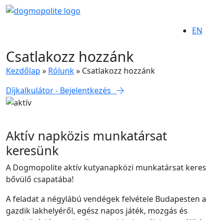
EN
Csatlakozz hozzánk
Kezdőlap
»
Rólunk
»
Csatlakozz hozzánk
Díjkalkulátor - Bejelentkezés
Aktív napközis munkatársat
keresünk
A Dogmopolite aktív kutyanapközi munkatársat keres
bővülő csapatába!
A feladat a négylábú vendégek felvétele Budapesten a
gazdik lakhelyéről, egész napos játék, mozgás és