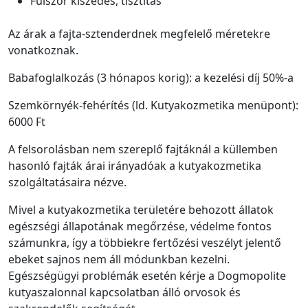
Fülszőr kiszedés, tisztítás
Az árak a fajta-sztenderdnek megfelelő méretekre
vonatkoznak.
Babafoglalkozás (3 hónapos korig): a kezelési díj 50%-a
Szemkörnyék-fehérítés (ld. Kutyakozmetika menüpont):
6000 Ft
A felsorolásban nem szereplő fajtáknál a küllemben
hasonló fajták árai irányadóak a kutyakozmetika
szolgáltatásaira nézve.
Mivel a kutyakozmetika területére behozott állatok
egészségi állapotának megőrzése, védelme fontos
számunkra, így a többiekre fertőzési veszélyt jelentő
ebeket sajnos nem áll módunkban kezelni.
Egészségügyi problémák esetén kérje a Dogmopolite
kutyaszalonnal kapcsolatban álló orvosok és