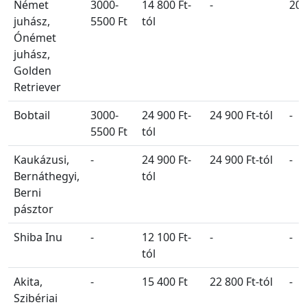
Német
3000-
14 800 Ft-
-
20 
juhász,
5500 Ft
tól
Ónémet
juhász,
Golden
Retriever
Bobtail
3000-
24 900 Ft-
24 900 Ft-tól
-
5500 Ft
tól
Kaukázusi,
-
24 900 Ft-
24 900 Ft-tól
-
Bernáthegyi,
tól
Berni
pásztor
Shiba Inu
-
12 100 Ft-
-
-
tól
Akita,
-
15 400 Ft
22 800 Ft-tól
-
Szibériai