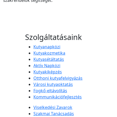
szakrendelők segítségét.
Szolgáltatásaink
Kutyanapközi
Kutyakozmetika
Kutyasétáltatás
Aktív Napközi
Kutyakiképzés
Otthoni kutyafelvigyázás
Városi kutyaoktatás
Fogkő-eltávolítás
Kommunikációfejlesztés
Viselkedési Zavarok
Szakmai Tanácsadás