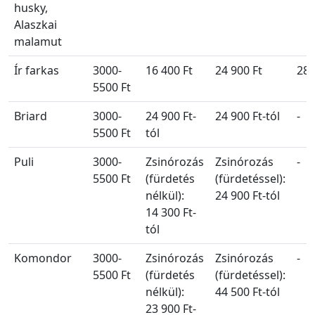
husky,
Alaszkai
malamut
Ír farkas
3000-
16 400 Ft
24 900 Ft
28 
5500 Ft
Briard
3000-
24 900 Ft-
24 900 Ft-tól
-
5500 Ft
tól
Puli
3000-
Zsinórozás
Zsinórozás
-
5500 Ft
(fürdetés
(fürdetéssel):
nélkül):
24 900 Ft-tól
14 300 Ft-
tól
Komondor
3000-
Zsinórozás
Zsinórozás
-
5500 Ft
(fürdetés
(fürdetéssel):
nélkül):
44 500 Ft-tól
23 900 Ft-