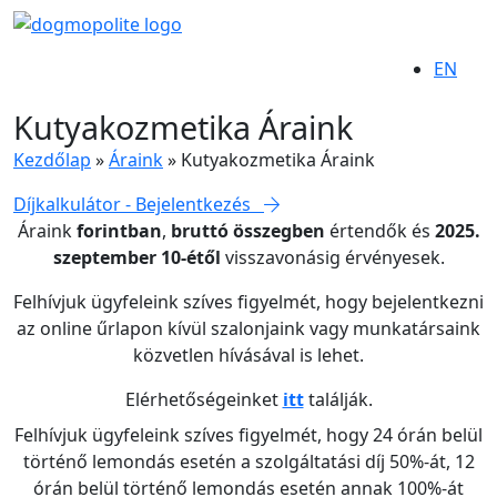
EN
Kutyakozmetika Áraink
Kezdőlap
»
Áraink
»
Kutyakozmetika Áraink
Díjkalkulátor - Bejelentkezés
Áraink
forintban
,
bruttó összegben
értendők és
2025.
szeptember 10-étől
visszavonásig érvényesek.
Felhívjuk ügyfeleink szíves figyelmét, hogy bejelentkezni
az online űrlapon kívül szalonjaink vagy munkatársaink
közvetlen hívásával is lehet.
Elérhetőségeinket
itt
találják.
Felhívjuk ügyfeleink szíves figyelmét, hogy 24 órán belül
történő lemondás esetén a szolgáltatási díj 50%-át, 12
órán belül történő lemondás esetén annak 100%-át