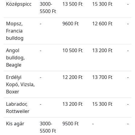
Középspicc
3000-
13 500 Ft
15 300 Ft
-
5500 Ft
Mopsz,
-
9600 Ft
12 600 Ft
-
Francia
bulldog
Angol
-
10 500 Ft
13 200 Ft
-
bulldog,
Beagle
Erdélyi
-
12 200 Ft
13 700 Ft
-
Kopó, Vizsla,
Boxer
Labrador,
-
13 200 Ft
15 300 Ft
-
Rottweiler
Kis agár
3000-
9500 Ft
-
-
5500 Ft