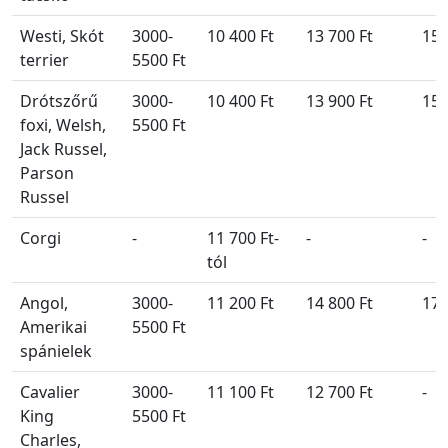
Westi, Skót
3000-
10 400 Ft
13 700 Ft
15 
terrier
5500 Ft
Drótszőrű
3000-
10 400 Ft
13 900 Ft
15 
foxi, Welsh,
5500 Ft
Jack Russel,
Parson
Russel
Corgi
-
11 700 Ft-
-
-
tól
Angol,
3000-
11 200 Ft
14 800 Ft
17 
Amerikai
5500 Ft
spánielek
Cavalier
3000-
11 100 Ft
12 700 Ft
-
King
5500 Ft
Charles,