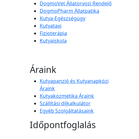
DogmoVet Állatorvosi Rendelő
DogmoPharm Állatpatika
Kutya-Egészségügy
Kutyataxi
Fizioterápia
Kutyaiskola
Áraink
Kutyapanzió és Kutyanapközi
Áraink
Kutyakozmetika Áraink
Szállítási díjkalkulátor
Egyéb Szolgáltatásaink
Időpontfoglalás