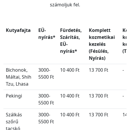
számoljuk fel.
Kutyafajta
EÜ-
Fürdetés,
Komplett
Ko
nyírás*
Szárítás,
kozmetikai
ko
EÜ-
kezelés
kez
nyírás*
(Fésülés,
(Tr
Nyírás)
Bichonok,
3000-
10 400 Ft
13 700 Ft
-
Máltai, Shih
5500 Ft
Tzu, Lhasa
Pekingi
3000-
10 400 Ft
13 700 Ft
-
5500 Ft
Szálkás
3000-
10 400 Ft
13 700 Ft
14 
szőrű
5500 Ft
tacskó