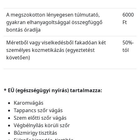
A megszokotton lényegesen túlmutató,
6000
gyakran elhanyagoltsággal összegfüggő
Ft
bontás óradíja
Méretből vagy viselkedésből fakadóan két
50%-
személyes kozmetikázás (egyeztetést
tól
követően)
* EÜ (egészségügyi nyírás) tartalmazza:
Karomvágás
Tappancs szőr vágás
Szem előtti szőr vágás
Végbélnyílás körüli szőr
Bűzmirigy tisztítás