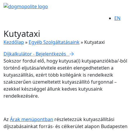
EN
Kutyataxi
Kezdőlap
»
Egyéb Szolgáltatásaink
»
Kutyataxi
Díjkalkulátor - Bejelentkezés
Sokszor fordul elő, hogy kutyusa(i) kutyapanziókba/-ból
történő eljutása/elvitele esetén elengedhetetlen a
kutyaszállítás, ezért több kollégánk is rendelkezik
szakszerűen üzemeltetett kutyaszállító furgonnal –
ezekkel készséggel állunk kedves kutyusaink
rendelkezésére.
Az
Árak menüpontban
részletezzük kutyaszállítási
díjszabásainkat forrás- és célkerület alapon Budapesten