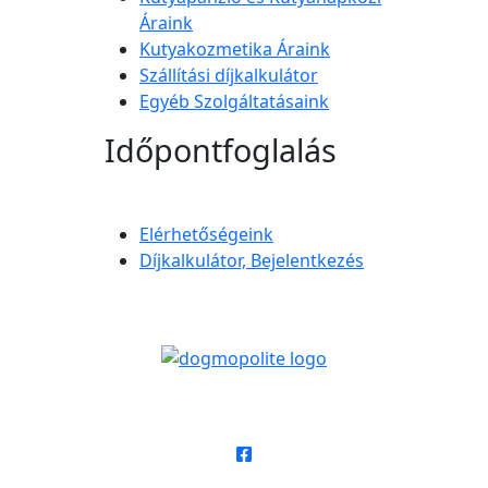
Áraink
Kutyakozmetika Áraink
Szállítási díjkalkulátor
Egyéb Szolgáltatásaink
Időpontfoglalás
Elérhetőségeink
Díjkalkulátor, Bejelentkezés