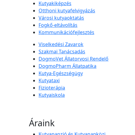
Kutyakiképzés
Otthoni kutyafelvigyázás
Városi kutyaoktatás
Fogkő-eltávolítás
Kommunikációfejlesztés
Viselkedési Zavarok
Szakmai Tanácsadás
DogmoVet Állatorvosi Rendelő
DogmoPharm Állatpatika
Kutya-Egészségügy
Kutyataxi
Fizioterápia
Kutyaiskola
Áraink
Kutyapanzió és Kutyanapközi