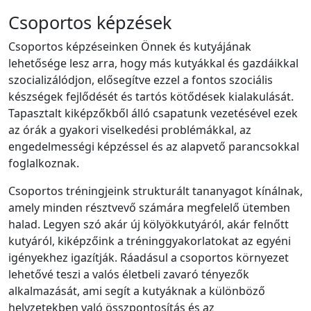
Csoportos képzések
Csoportos képzéseinken Önnek és kutyájának
lehetősége lesz arra, hogy más kutyákkal és gazdáikkal
szocializálódjon, elősegítve ezzel a fontos szociális
készségek fejlődését és tartós kötődések kialakulását.
Tapasztalt kiképzőkből álló csapatunk vezetésével ezek
az órák a gyakori viselkedési problémákkal, az
engedelmességi képzéssel és az alapvető parancsokkal
foglalkoznak.
Csoportos tréningjeink strukturált tananyagot kínálnak,
amely minden résztvevő számára megfelelő ütemben
halad. Legyen szó akár új kölyökkutyáról, akár felnőtt
kutyáról, kiképzőink a tréninggyakorlatokat az egyéni
igényekhez igazítják. Ráadásul a csoportos környezet
lehetővé teszi a valós életbeli zavaró tényezők
alkalmazását, ami segít a kutyáknak a különböző
helyzetekben való összpontosítás és az