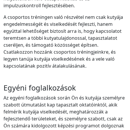
impulzuskontroll fejlesztésében.
A csoportos tréningen való részvétel nem csak kutyája
engedelmességét és viselkedését fejleszti, hanem
egyúttal lehetőséget biztosít arra is, hogy kapcsolatot
teremtsen a többi kutyatulajdonossal, tapasztalatot
cseréljen, és támogató közösséget építsen.
Csatlakozzon hozzánk csoportos tréningjeinkre, és
legyen tanúja kutyája viselkedésének és a vele való
kapcsolatának pozitív átalakulásának.
Egyéni foglalkozások
Az egyéni foglalkozások során Ön és kutyája személyre
szabott útmutatást kap tapasztalt oktatóinktól, akik
felmérik kutyája viselkedését, meghatározzák a
fejlesztendő területeket, és személyre szabott, csak az
Ön számára kidolgozott képzési programot dolgoznak