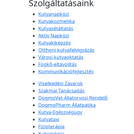
Szolgáltatásaink
Kutyanapközi
Kutyakozmetika
Kutyasétáltatás
Aktív Napközi
Kutyakiképzés
Otthoni kutyafelvigyázás
Városi kutyaoktatás
Fogkő-eltávolítás
Kommunikációfejlesztés
Viselkedési Zavarok
Szakmai Tanácsadás
DogmoVet Állatorvosi Rendelő
DogmoPharm Állatpatika
Kutya-Egészségügy
Kutyataxi
Fizioterápia
Kutyaiskola