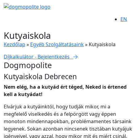
EN
Kutyaiskola
Kezdőlap
»
Egyéb Szolgáltatásaink
»
Kutyaiskola
Díjkalkulátor - Bejelentkezés
Dogmopolite
Kutyaiskola Debrecen
Nem elég, ha a kutyád ért téged, Neked is értened
kell a kutyádat!
Elvárjuk a kutyáinktól, hogy tudják mikor, mi a
megfelelő viselkedés és a felpörgött vagy éppen
monoton mindennapokban, problémamentes társaink
legyenek. Sokan azonban nincsenek tisztában kutyájuk
igényeivel, vagy azzal, hogy mikor mit és miért csinál.