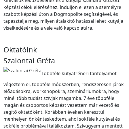
kihívások leküzdéséhez és a kutyája számára kitűzött
képzési célok eléréséhez. Induljon el ezen a személyre
szabott képzési úton a Dogmopolite segítségével, és
tapasztalja meg, milyen átalakító hatással lehet kutyája
viselkedésére és a vele való kapcsolatára.
Oktatóink
Szalontai Gréta
Többféle kutyatréneri tanfolyamot
végeztem el, többféle módszerben, rendszeresen járok
előadásokra, workshopokra, szemináriumokra, hogy
minél több tudást szívjak magamba. 7 éve többféle
magán és csoportos képzést vezettem már vezető és
segítő oktatóként. Korábban éveken keresztül
menhelyen önkénteskedtem, ahol sokféle kutyával és
sokféle problémával találkoztam. Szívügyem a mentett