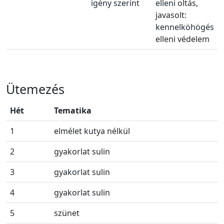
igény szerint
elleni oltás,
javasolt:
kennelköhögés
elleni védelem
Ütemezés
Hét
Tematika
1
elmélet kutya nélkül
2
gyakorlat sulin
3
gyakorlat sulin
4
gyakorlat sulin
5
szünet