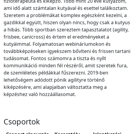
fizioterapeuta és kiképző. Több mint 20 éve kutyázom,
ami idő alatt számtalan kutyával és esettel találkoztam.
Szeretem a problémákat komplex egészként kezelni, a
gazdikkal együtt, hiszen olyan nincs, hogy csak a kutyus
a hibás. Több sportban szereztem tapasztalatot (agility,
frisbee, canicross) és értem el eredményeket a
kutyáimmal. Folyamatosan webináriumokon és
továbbképzéseken igyekszem bővíteni és frissen tartani
tudásomat. Fontos számomra a tiszta és nyílt
kommunikáció minden fél részéről, amit szeretek fura,
de szemléletes példákkal fűszerezni. 2019-ben
lehetőségem adódott pónik agilityre történő
kiképzésére, ami alapjaiban változtatta meg a
képzéshez való hozzáállasomat.
Csoportok