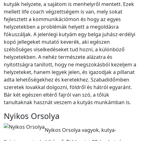
kutyák helyzete, a sajátom is menhelyről mentett. Ezek
mellett life coach végzettségem is van, mely sokat
fejlesztett a kommunikációmon és hogy az egyes
helyzetekben a problémák helyett a megoldásra
fókuszáljak. A jelenlegi kutyám egy belga juhász-erdélyi
kopó jellegeket mutató keverék, aki egészen
szélsőséges viselkedéseket tud hozni, a különböző
helyzetekben. A nehéz természete alázatra és
nyitottságra tanított, hogy ne megszokásból kezeljem a
helyzeteket, hanem legyek jelen, és igazodjak a pillanat
adta lehetőségekhez és keretekhez. Szabadidőmben
szeretek lovakkal dolgozni, földről és hátról egyaránt.
Bár két egészen eltérő fajról van szó, a tőlük
tanultaknak hasznát veszem a kutyás munkámban is.
Nyikos Orsolya
Nyikos Orsolya vagyok, kutya-