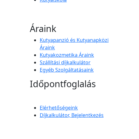
Áraink
Kutyapanzió és Kutyanapközi
Áraink
Kutyakozmetika Áraink
Szállítási díjkalkulátor
Egyéb Szolgáltatásaink
Időpontfoglalás
Elérhetőségeink
Díjkalkulátor, Bejelentkezés