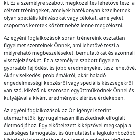
ki. Ez a személyre szabott megközelítés lehetővé teszi a
célzott tréningeket, amelyek hatékonyan kezelhetnek
olyan speciális kihívásokat vagy célokat, amelyeket
csoportos keretek között nehéz lenne megcélozni.
Az egyéni foglalkozások során trénereink osztatlan
figyelmet szentelnek Önnek, ami lehetővé teszi a
mélyreható megbeszéléseket, bemutatókat és azonnali
visszajelzéseket. Ez a személyre szabott figyelem
gyorsabb fejlődést és jobb eredményeket tesz lehetővé.
Akár viselkedési problémákról, akár haladó
engedelmességi képzésről vagy speciális készségekről
van szó, kikézőink szorosan együttműködnek Önnel és
kutyájával a kívánt eredmények elérése érdekében.
Az egyéni foglalkozások az Ön igényei szerint
ütemezhetők, így rugalmasan illeszkednek elfoglalt
életmódjához. Egy elkötelezett kiképzővel megkapja a
szükséges támogatást és útmutatást a legkülönbözőbb