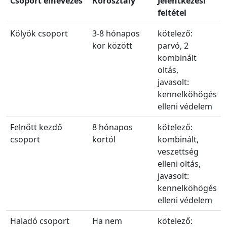
Csoport elnevezés
Korosztály
Jelentkezési
feltétel
Kölyök csoport
3-8 hónapos
kötelező:
kor között
parvó, 2
kombinált
oltás,
javasolt:
kennelköhögés
elleni védelem
Felnőtt kezdő
8 hónapos
kötelező:
csoport
kortól
kombinált,
veszettség
elleni oltás,
javasolt:
kennelköhögés
elleni védelem
Haladó csoport
Ha nem
kötelező: