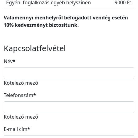
Egyéni foglalkozás egyéb helyszínen
9000 Ft
Valamennyi menhelyről befogadott vendég esetén
10% kedvezményt biztosítunk.
Kapcsolatfelvétel
Név
*
Kötelező mező
Telefonszám
*
Kötelező mező
E-mail cím
*