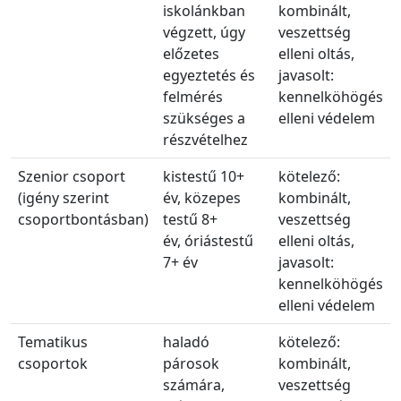
iskolánkban
kombinált,
végzett, úgy
veszettség
előzetes
elleni oltás,
egyeztetés és
javasolt:
felmérés
kennelköhögés
szükséges a
elleni védelem
részvételhez
Szenior csoport
kistestű 10+
kötelező:
(igény szerint
év, közepes
kombinált,
csoportbontásban)
testű 8+
veszettség
év, óriástestű
elleni oltás,
7+ év
javasolt:
kennelköhögés
elleni védelem
Tematikus
haladó
kötelező:
csoportok
párosok
kombinált,
számára,
veszettség